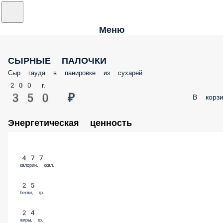
Меню
СЫРНЫЕ ПАЛОЧКИ
Сыр гауда в панировке из сухарей
200 г.
350 ₽
В корзи
Энергетическая ценность
477
калории, ккал.
25
белки, гр.
24
жиры, гр.