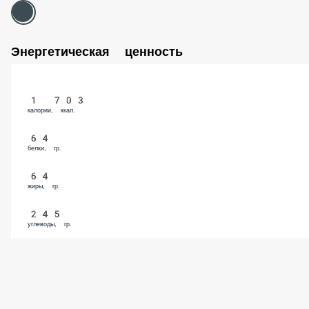
Энергетическая ценность
1 703
калории, ккал.
64
белки, гр.
64
жиры, гр.
245
углеводы, гр.