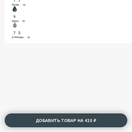
17
белки, гр.
9
жиры, гр.
75
углеводы, гр.
ДОБАВИТЬ ТОВАР НА
410 ₽