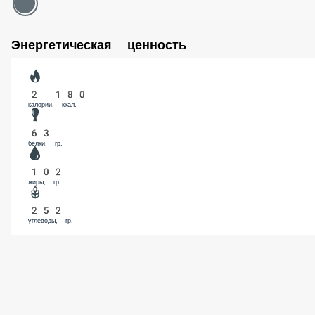
Энергетическая ценность
2 180
калории, ккал.
63
белки, гр.
102
жиры, гр.
252
углеводы, гр.