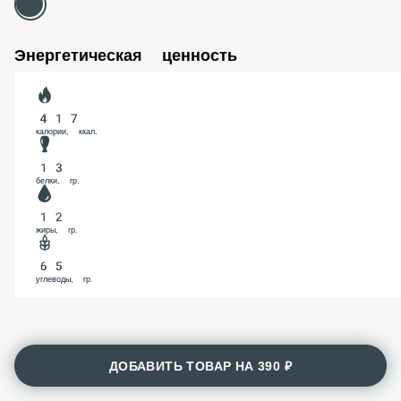
Энергетическая ценность
417
калории, ккал.
13
белки, гр.
12
жиры, гр.
65
углеводы, гр.
ДОБАВИТЬ ТОВАР НА
390 ₽